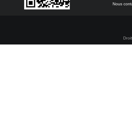
Nous cont
Droi