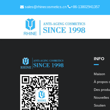
sales@rhinecosmetics.cn

+86-13802941357

INFO
Maison
À propos 
Des produ
Nouvelles
Soutien