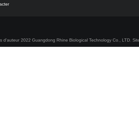
acter
ts d'auteur 2022 Guangdong Rhine Biological Technology Co., LTD.
Si