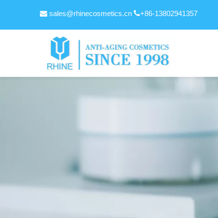
sales@rhinecosmetics.cn

+86-13802941357
