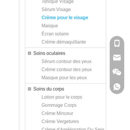
Tonique Visage
Sérum Visage
Crème pour le visage
Masque
Écran solaire
Crème démaquillante
+86-138
Soins oculaires
sales@r
Sérum contour des yeux
Crème contour des yeux
Masque pour les yeux
+86-138
Soins du corps
Lotion pour le corps
Gommage Corps
Crème Minceur
Crème Vergetures
Crème d'Amélioration Du Sein